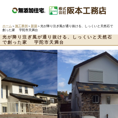
ホーム
＞
施工事例
＞
新築
＞光が降り注ぎ風が通り抜ける、しっくいと天然石で
創った家 宇陀市天満台
光が降り注ぎ風が通り抜ける、しっくいと天然石
で創った家 宇陀市天満台