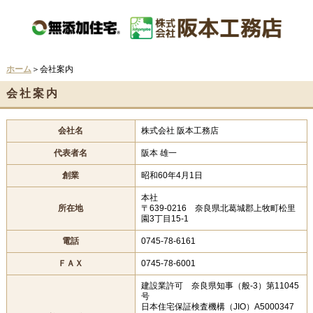
ホーム
＞会社案内
会社案内
会社名
株式会社 阪本工務店
代表者名
阪本 雄一
創業
昭和60年4月1日
本社
所在地
〒639-0216 奈良県北葛城郡上牧町松里
園3丁目15-1
電話
0745-78-6161
ＦＡＸ
0745-78-6001
建設業許可 奈良県知事（般-3）第11045
号
日本住宅保証検査機構（JIO）A5000347