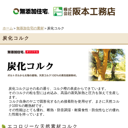
ホーム
＞
無添加住宅の素材
＞炭化コルク
炭化コルク
炭化コルクはその名の通り、コルク樫の表皮からできています。
そのコルクの粒を型にはめ込み、高温の蒸気加熱と圧力を加えて生産し
ます。
コルク自身のヤニで固形化するため接着剤を使用せず、まさに天然コル
ク100％の断熱材です。
その性能はとても優れ、断熱・防音調湿・耐腐食性・防虫性などの優れ
た性能を持っています。
エコロジーな天然素材コルク