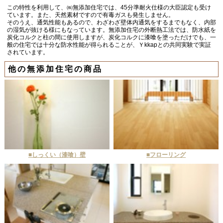
この特性を利用して、㈱無添加住宅では、45分準耐火仕様の大臣認定も受け
ています。また、天然素材ですので有毒ガスも発生しません。
そのうえ、通気性能もあるので、わざわざ壁体内通気をするまでもなく、内部
の湿気が抜ける様にもなっています。無添加住宅の外断熱工法では、防水紙を
炭化コルクと柱の間に使用しますが、炭化コルクに漆喰を塗っただけでも、一
般の住宅では十分な防水性能が得られることが、Ｙkkapとの共同実験で実証
されています。
他の無添加住宅の商品
■しっくい（漆喰）壁
■フローリング