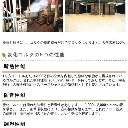
※蒸し焼きにし、コルクの樹脂成分だけでブロックになります。天然素材100％
炭化コルクの5つの性能
断熱性能
1立方メートルあたり4000万個の空気を内包した微細な細胞から構成されてい
るコルクは、優れた断熱性能（0.039W／m・k）を持っております。また、宇宙
飛行士の安全確保からスペースシャトルの断熱材としても使用されています。
防音性能
炭化コルクには優れた防音性と吸音性があります。（1,000～2,000ヘルツの音
を吸音）。また、衝撃吸収性により、音の振動を遮ります。これにより、従来
の高断熱・高気密住宅の「音が響く」という弱点を解消します。
調湿性能