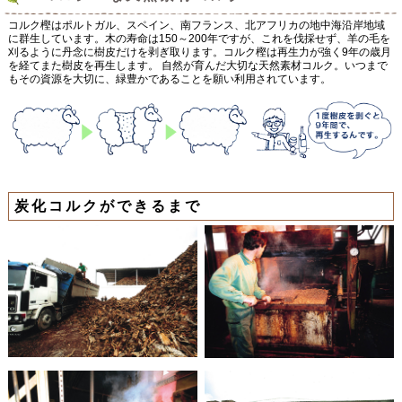
コルク樫はポルトガル、スペイン、南フランス、北アフリカの地中海沿岸地域
に群生しています。木の寿命は150～200年ですが、これを伐採せず、羊の毛を
刈るように丹念に樹皮だけを剥ぎ取ります。コルク樫は再生力が強く9年の歳月
を経てまた樹皮を再生します。 自然が育んだ大切な天然素材コルク。いつまで
もその資源を大切に、緑豊かであることを願い利用されています。
炭化コルクができるまで