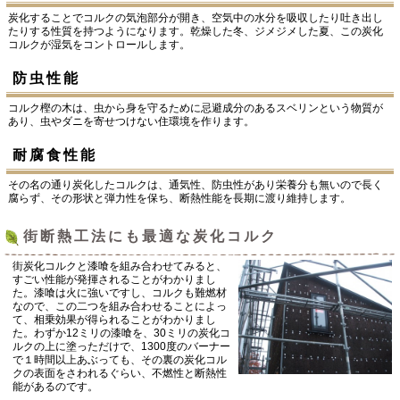
炭化することでコルクの気泡部分が開き、空気中の水分を吸収したり吐き出し
たりする性質を持つようになります。乾燥した冬、ジメジメした夏、この炭化
コルクが湿気をコントロールします。
防虫性能
コルク樫の木は、虫から身を守るために忌避成分のあるスベリンという物質が
あり、虫やダニを寄せつけない住環境を作ります。
耐腐食性能
その名の通り炭化したコルクは、通気性、防虫性があり栄養分も無いので長く
腐らず、その形状と弾力性を保ち、断熱性能を長期に渡り維持します。
街断熱工法にも最適な炭化コルク
街炭化コルクと漆喰を組み合わせてみると、
すごい性能が発揮されることがわかりまし
た。漆喰は火に強いですし、コルクも難燃材
なので、この二つを組み合わせることによっ
て、相乗効果が得られることがわかりまし
た。わずか12ミリの漆喰を、30ミリの炭化コ
ルクの上に塗っただけで、1300度のバーナー
で１時間以上あぶっても、その裏の炭化コル
クの表面をさわれるぐらい、不燃性と断熱性
能があるのです。