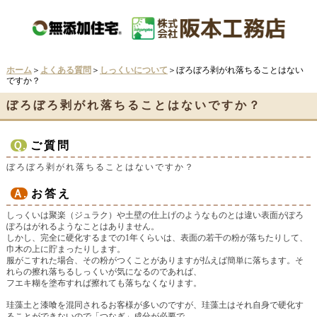
ホーム
＞
よくある質問
＞
しっくいについて
＞ぼろぼろ剥がれ落ちることはない
ですか？
ぼろぼろ剥がれ落ちることはないですか？
Ｑ.
ご質問
ぼろぼろ剥がれ落ちることはないですか？
Ａ.
お答え
しっくいは聚楽（ジュラク）や土壁の仕上げのようなものとは違い表面がぽろ
ぽろはがれるようなことはありません。
しかし、完全に硬化するまでの1年くらいは、表面の若干の粉が落ちたりして、
巾木の上に貯まったりします。
服がこすれた場合、その粉がつくことがありますが払えば簡単に落ちます。そ
れらの擦れ落ちるしっくいが気になるのであれば、
フエキ糊を塗布すれば擦れても落ちなくなります。
珪藻土と漆喰を混同されるお客様が多いのですが、珪藻土はそれ自身で硬化す
ることができないので「つなぎ」成分が必要で、