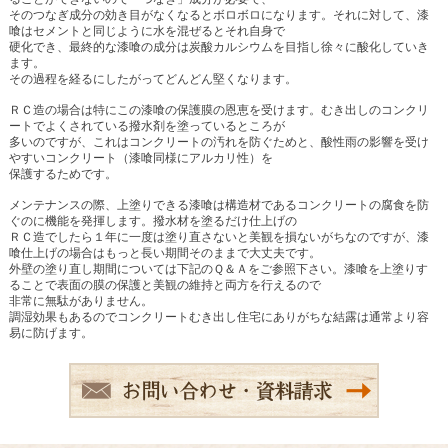
そのつなぎ成分の効き目がなくなるとボロボロになります。それに対して、漆
喰はセメントと同じように水を混ぜるとそれ自身で
硬化でき、最終的な漆喰の成分は炭酸カルシウムを目指し徐々に酸化していき
ます。
その過程を経るにしたがってどんどん堅くなります。
ＲＣ造の場合は特にこの漆喰の保護膜の恩恵を受けます。むき出しのコンクリ
ートでよくされている撥水剤を塗っているところが
多いのですが、これはコンクリートの汚れを防ぐためと、酸性雨の影響を受け
やすいコンクリート（漆喰同様にアルカリ性）を
保護するためです。
メンテナンスの際、上塗りできる漆喰は構造材であるコンクリートの腐食を防
ぐのに機能を発揮します。撥水材を塗るだけ仕上げの
ＲＣ造でしたら１年に一度は塗り直さないと美観を損ないがちなのですが、漆
喰仕上げの場合はもっと長い期間そのままで大丈夫です。
外壁の塗り直し期間については下記のＱ＆Ａをご参照下さい。漆喰を上塗りす
ることで表面の膜の保護と美観の維持と両方を行えるので
非常に無駄がありません。
調湿効果もあるのでコンクリートむき出し住宅にありがちな結露は通常より容
易に防げます。